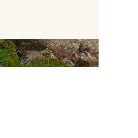
"Ich brauchte eine schnelle Auffrischung meiner
schon jahrelang verschütteten
Schwedischkenntnisse. Mit ihren sehr feinen Re-
Aktionen auf meine oft unerwartet
aufgekommenen Wünsche und Bedürfnisse hat
Sophia es mir ermöglicht, dann vor Ort auf
Schwedisch am Alltagsleben teilzunehmen, was
mein Ziel war."
Ursula