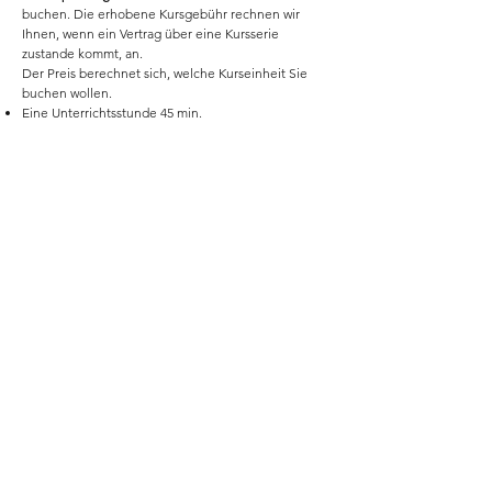
buchen. Die erhobene Kursgebühr rechnen wir
Ihnen, wenn ein Vertrag über eine Kursserie
zustande kommt, an.
Der Preis berechnet sich, welche Kurseinheit Sie
buchen wollen.
Eine Unterrichtsstunde 45 min.
Eine Stunde 60 min.
Zwei Unterrichtsstunden 90 min.
Buchbar in Fünfer- bzw. Zehnereinheiten
Noch vor Unterrichtsbeginn legen wir gemeinsam
das Lehrmaterial fest.
Haben Sie schon mit einem bestimmten Kursbuch
begonnen, wird die weitere Kursfolge darauf
abgestimmt. Wünschen Sie eine Empfehlung so
werden wir Ihnen ein Individuelles Angebot
erstellen.