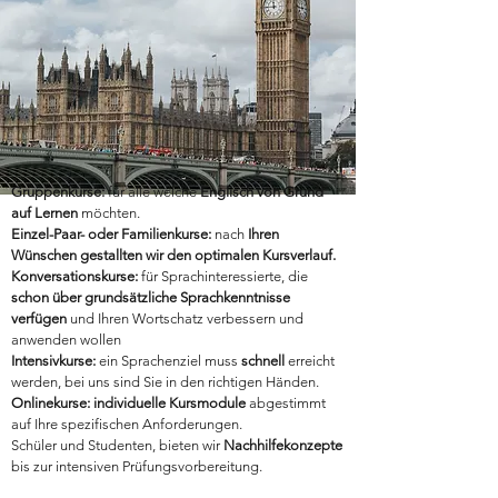
Gruppenkurse:
für alle welche
Englisch von Grund
auf Lernen
möchten.
Einzel-Paar- oder Familienkurse:
nach
Ihren
Wünschen gestallten wir den optimalen Kursverlauf.
Konversationskurse:
für Sprachinteressierte, die
schon über grundsätzliche Sprachkenntnisse
verfügen
und Ihren Wortschatz verbessern und
anwenden wollen
Intensivkurse:
ein Sprachenziel muss
schnell
erreicht
werden, bei uns sind Sie in den richtigen Händen.
Onlinekurse:
individuelle Kursmodule
abgestimmt
auf Ihre spezifischen Anforderungen.
Schüler und Studenten, bieten wir
Nachhilfekonzepte
bis zur intensiven Prüfungsvorbereitung.